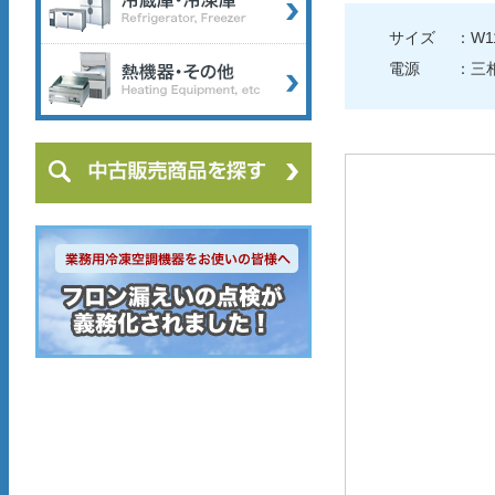
サイズ
：W11
電源
：三相