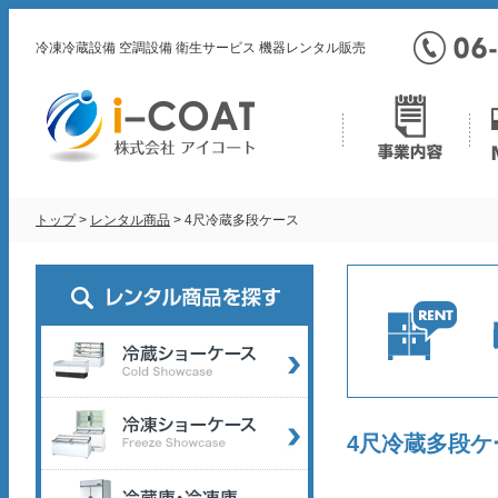
冷凍冷蔵設備 空調設備 衛生サービス 機器レンタル販売
トップ
>
レンタル商品
> 4尺冷蔵多段ケース
4尺冷蔵多段ケ